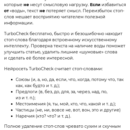
которые
не
несут смысловую нагрузку.
Если
избавиться
от
«воды», текст
не
потеряет смысл. Переизбыток стоп-
слов мешает восприятию читателем полезной
информации.
TurboCheck бесплатно, быстро и безошибочно находит
стоп-слова благодаря встроенному искусственному
интеллекту. Проверка текста на наличие воды поможет
улучшить статью, удалить лишние «шумовые» слова
и сделать её более интересной.
Нейросеть TurboCheck считает стоп-словами:
Союзы (и, а, но, да, если, что, когда, потому что, так
как, как будто и т. д.);
Предлоги (в, без, до, для, за, через, над, по,
из и т. п.);
Местоимения (я, ты, мой, кто, что, какой и т. д.);
Частицы (не, ни, вовсе не, вот, вон, это и другие)
Наречия (кто? что? и т. д.).
Полное удаление стоп-слов чревато сухим и скучным